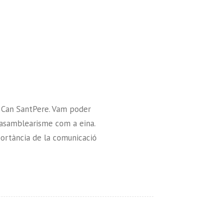
A Can SantPere. Vam poder
l asamblearisme com a eina.
importància de la comunicació