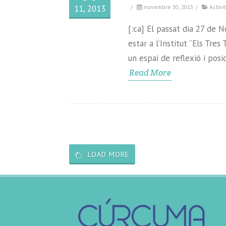
11, 2013
/
novembre 30, 2013
/
Activit
[:ca] El passat dia 27 de 
estar a l’Institut “Els Tre
un espai de reflexió i pos
Read More
LOAD MORE