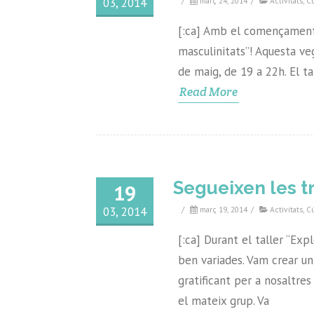
03, 2014
/
març 24, 2014
/
Activitats
,
C
[:ca] Amb el començament 
masculinitats”! Aquesta veg
de maig, de 19 a 22h. El ta
Read More
Segueixen les t
19
03, 2014
/
març 19, 2014
/
Activitats
,
C
[:ca] Durant el taller “Exp
ben variades. Vam crear un 
gratificant per a nosaltre
el mateix grup. Va