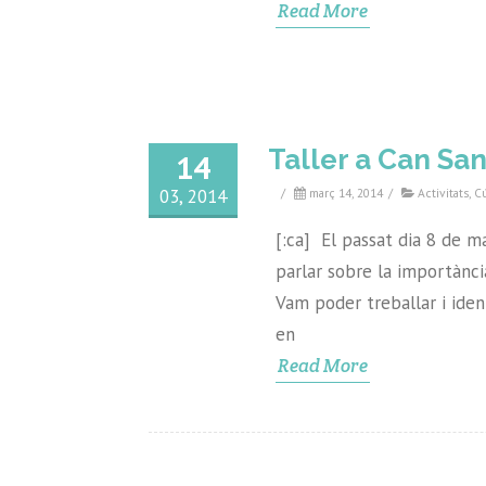
Read More
Taller a Can Sa
14
03, 2014
/
març 14, 2014
/
Activitats
,
C
[:ca] El passat dia 8 de m
parlar sobre la importànci
Vam poder treballar i ident
en
Read More