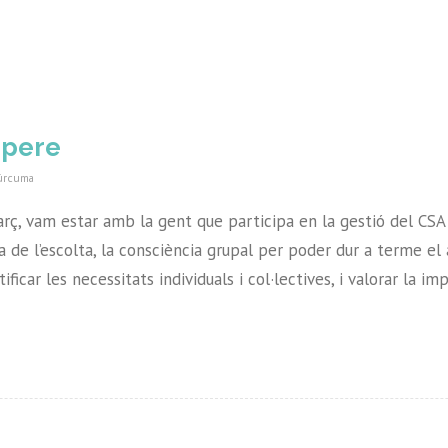
npere
úrcuma
arç, vam estar amb la gent que participa en la gestió del CS
a de l’escolta, la consciència grupal per poder dur a terme e
ificar les necessitats individuals i col·lectives, i valorar la 