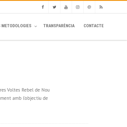
Facebook
Twitter
Youtube
Instagram
Email
RSS
S METODOLOGIES
TRANSPARÈNCIA
CONTACTE
Tres Voltes Rebel de Nou
vament amb l’objectiu de