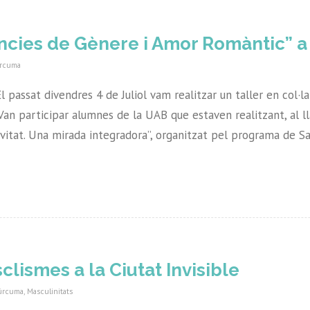
ències de Gènere i Amor Romàntic” a
rcuma
l passat divendres 4 de Juliol vam realitzar un taller en col·
Van participar alumnes de la UAB que estaven realitzant, al ll
ivitat. Una mirada integradora”, organitzat pel programa de Sa
lismes a la Ciutat Invisible
úrcuma
,
Masculinitats