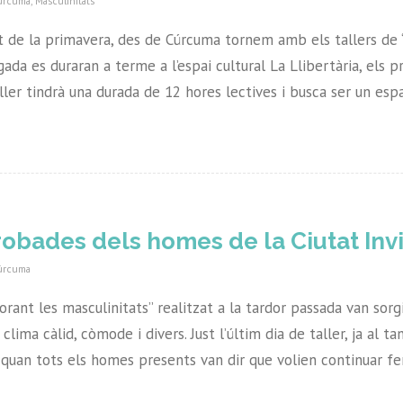
úrcuma
,
Masculinitats
de la primavera, des de Cúrcuma tornem amb els tallers de 
ada es duraran a terme a l’espai cultural La Llibertària, els p
ller tindrà una durada de 12 hores lectives i busca ser un espa
robades dels homes de la Ciutat Invi
úrcuma
lorant les masculinitats” realitzat a la tardor passada van sorg
clima càlid, còmode i divers. Just l’últim dia de taller, ja al 
s quan tots els homes presents van dir que volien continuar 