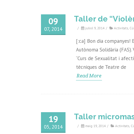
Taller de “Viol
09
07, 2014
/
juliol 9, 2014
/
Activitats
,
Cú
[:ca] Bon dia companyes! E
Autònoma Solidària (FAS). 
“Curs de Sexualitat i afect
tècniques de Teatre de
Read More
Taller micromasc
19
05, 2014
/
maig 19, 2014
/
Activitats
,
C