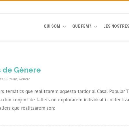
QUI SOM
QUÈ FEM?
LES NOSTRE
s de Gènere
ats
,
Cúrcuma
,
Gènere
ers temàtics que realitzarem aquesta tardor al Casal Popular 
ta d’un conjunt de tallers on explorarem individual i col·lecti
allers que realitzarem son: