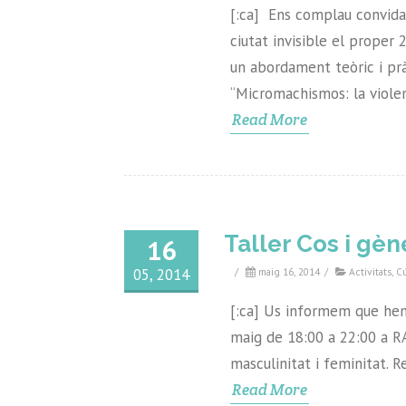
[:ca] Ens complau convida
ciutat invisible el proper 
un abordament teòric i pr
“Micromachismos: la violenc
Read More
Taller Cos i gèn
16
05, 2014
/
maig 16, 2014
/
Activitats
,
C
[:ca] Us informem que hem 
maig de 18:00 a 22:00 a RAI
masculinitat i feminitat. R
Read More