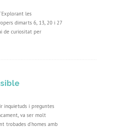
“Explorant les
ropers dimarts 6, 13, 20 i 27
i de curiositat per
sible
ir inquietuds i preguntes
tancament, va ser molt
fent trobades d’homes amb