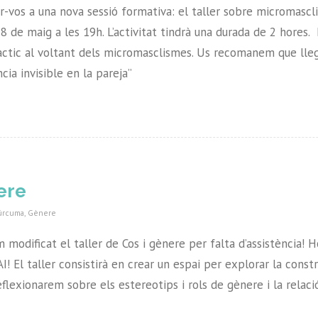
r-vos a una nova sessió formativa: el taller sobre micromasc
28 de maig a les 19h. L’activitat tindrà una durada de 2 hores.
àctic al voltant dels micromasclismes. Us recomanem que lleg
ia invisible en la pareja”
ere
úrcuma
,
Gènere
modificat el taller de Cos i gènere per falta d’assistència! 
! El taller consistirà en crear un espai per explorar la const
eflexionarem sobre els estereotips i rols de gènere i la relac