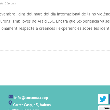
ats
,
Cúrcuma
Novembre , dins del marc del dia internacional de la no violèn
s Turons” amb joves de 4rt d’ESO. Encara que l’experiència va 
icionament respecte a creences i experiències sobre les identi
info@curcuma.coop
Carrer Casp, 43, baixos