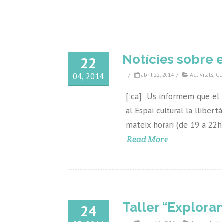
Notícies sobre e
22
04, 2014
/
abril 22, 2014
/
Activitats
,
Cú
[:ca] Us informem que el ta
al Espai cultural la lliber
mateix horari (de 19 a 22h)
Read More
Taller “Exploran
24