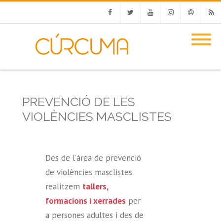
Facebook
Twitter
Youtube
Instagram
Email
RSS
PREVENCIÓ DE LES
VIOLÈNCIES MASCLISTES
Des de l’àrea de prevenció
de violències masclistes
realitzem
tallers,
formacions i xerrades
per
a persones adultes i des de