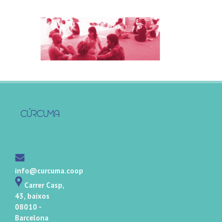
info@curcuma.coop
Carrer Casp,
43, baixos
08010 -
Barcelona