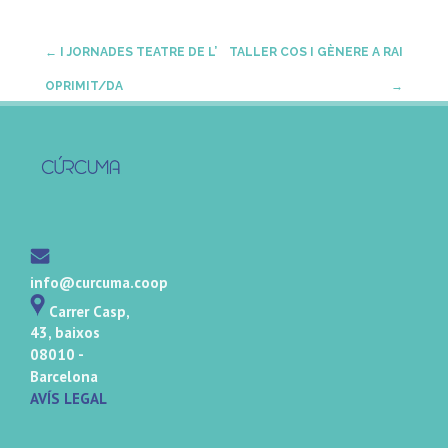
Post
←
I JORNADES TEATRE DE L’
TALLER COS I GÈNERE A RAI
OPRIMIT/DA
→
navigation
info@curcuma.coop
Carrer Casp,
43, baixos
08010 -
Barcelona
AVÍS LEGAL