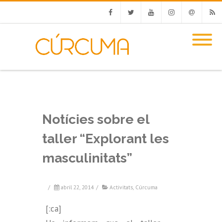
Facebook
Twitter
Youtube
Instagram
Email
RSS
Notícies sobre el
taller “Explorant les
masculinitats”
/
abril 22, 2014
/
Activitats
,
Cúrcuma
[:ca]