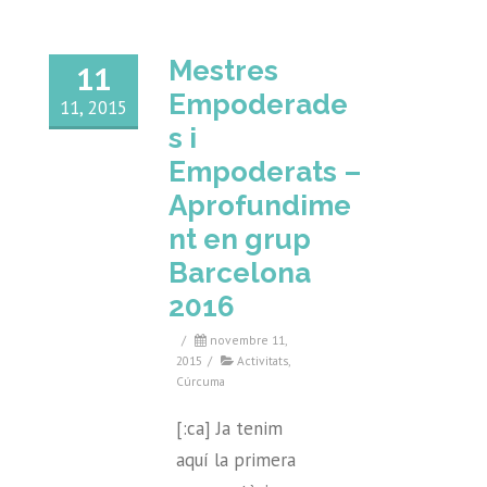
Mestres
11
Empoderade
11, 2015
s i
Empoderats –
Aprofundime
nt en grup
Barcelona
2016
/
novembre 11,
2015
/
Activitats
,
Cúrcuma
[:ca] Ja tenim
aquí la primera