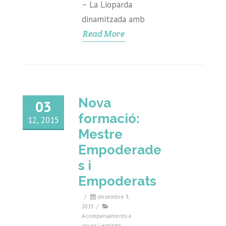
– La Lioparda
dinamitzada amb
Read More
Nova
03
formació:
12, 2015
Mestre
Empoderade
s i
Empoderats
/
desembre 3,
2015
/
Acompanyaments a
grups i entitats
,