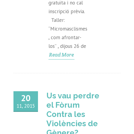
gratuïta i no cal
inscripció prèvia.
Taller:
“Micromasclismes
, com afrontar-
los” , dijous 26 de
Read More
Us vau perdre
20
el Fòrum
11, 2015
Contra les
Violències de
Gènere?