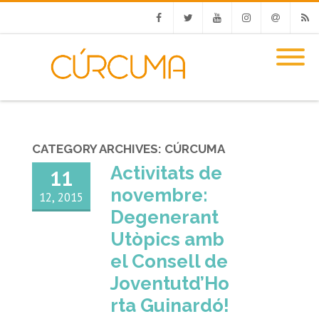
Facebook
Twitter
Youtube
Instagram
Email
RSS
CATEGORY ARCHIVES:
CÚRCUMA
Activitats de
11
novembre:
12, 2015
Degenerant
Utòpics amb
el Consell de
Joventutd’Ho
rta Guinardó!