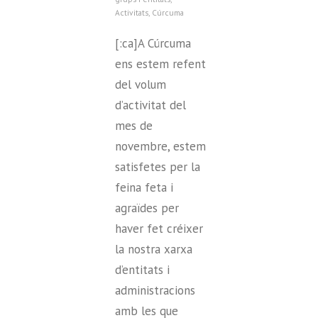
Activitats
,
Cúrcuma
[:ca]A Cúrcuma
ens estem refent
del volum
d’activitat del
mes de
novembre, estem
satisfetes per la
feina feta i
agraïdes per
haver fet créixer
la nostra xarxa
d’entitats i
administracions
amb les que