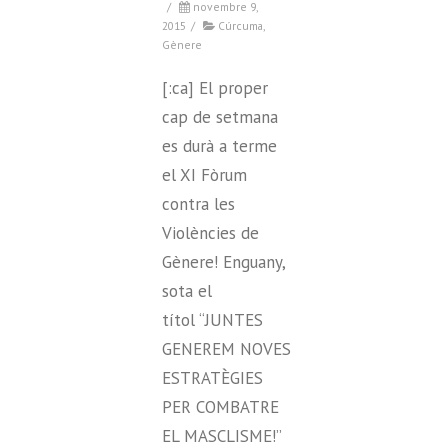
/
novembre 9,
2015
/
Cúrcuma
,
Gènere
[:ca] El proper
cap de setmana
es durà a terme
el XI Fòrum
contra les
Violències de
Gènere! Enguany,
sota el
títol “JUNTES
GENEREM NOVES
ESTRATÈGIES
PER COMBATRE
EL MASCLISME!”