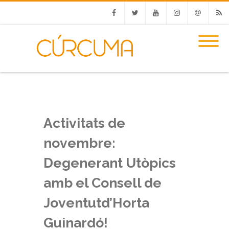
Facebook
Twitter
Youtube
Instagram
Email
RSS
Activitats de
novembre:
Degenerant Utòpics
amb el Consell de
Joventutd’Horta
Guinardó!