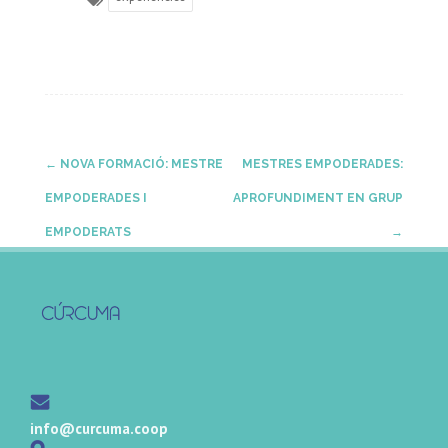
Post
←
NOVA FORMACIÓ: MESTRE
MESTRES EMPODERADES:
EMPODERADES I
APROFUNDIMENT EN GRUP
navigation
EMPODERATS
→
info@curcuma.coop