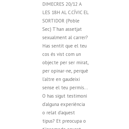
DIMECRES 20/12 A
LES 18H AL C.CÍVIC EL
SORTIDOR (Poble
Sec) T’han assetjat
sexualment al carrer?
Has sentit que el teu
cos és vist com un
objecte per ser mirat,
per opinar-ne, perquè
l’altre en gaudeixi
sense el teu permís…
O has sigut testimoni
d’alguna experiència
o relat d’aquest
tipus? Et preocupa o