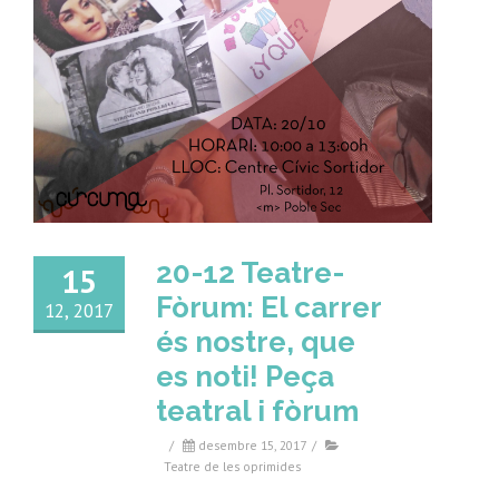
20-12 Teatre-
15
Fòrum: El carrer
12, 2017
és nostre, que
es noti! Peça
teatral i fòrum
/
desembre 15, 2017
/
Teatre de les oprimides