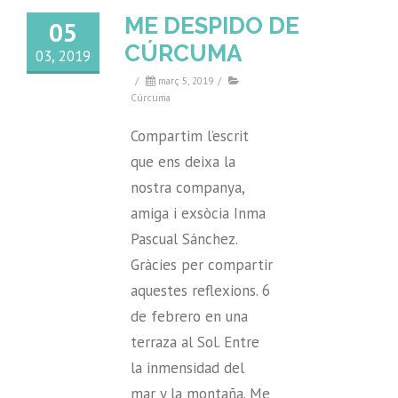
ME DESPIDO DE
05
CÚRCUMA
03, 2019
/
març 5, 2019
/
Cúrcuma
Compartim l’escrit
que ens deixa la
nostra companya,
amiga i exsòcia Inma
Pascual Sánchez.
Gràcies per compartir
aquestes reflexions. 6
de febrero en una
terraza al Sol. Entre
la inmensidad del
mar y la montaña. Me