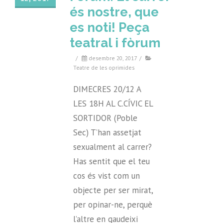
és nostre, que
es noti! Peça
teatral i fòrum
/
desembre 20, 2017
/
Teatre de les oprimides
DIMECRES 20/12 A
LES 18H AL C.CÍVIC EL
SORTIDOR (Poble
Sec) T’han assetjat
sexualment al carrer?
Has sentit que el teu
cos és vist com un
objecte per ser mirat,
per opinar-ne, perquè
l’altre en gaudeixi