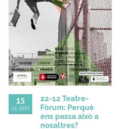
22-12 Teatre-
15
Fòrum: Perquè
12, 2017
ens passa això a
nosaltres?