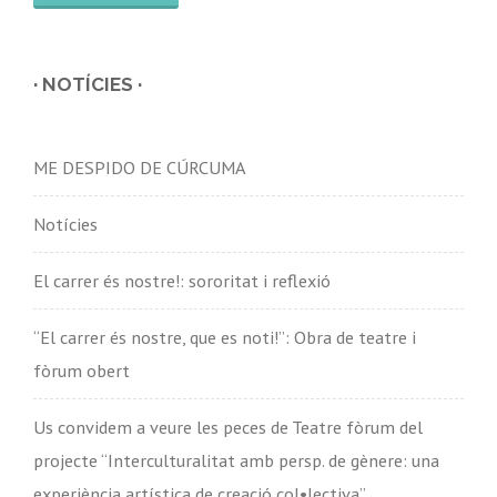
· NOTÍCIES ·
ME DESPIDO DE CÚRCUMA
Notícies
El carrer és nostre!: sororitat i reflexió
“El carrer és nostre, que es noti!”: Obra de teatre i
fòrum obert
Us convidem a veure les peces de Teatre fòrum del
projecte “Interculturalitat amb persp. de gènere: una
experiència artística de creació col•lectiva”