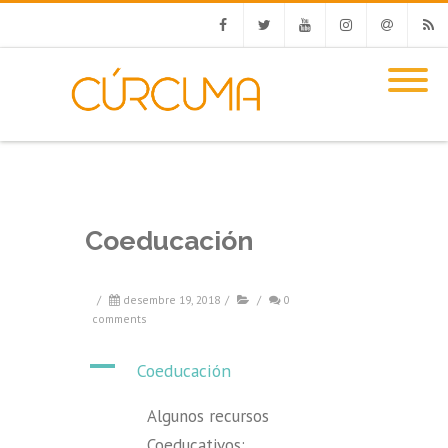
Facebook
Twitter
Youtube
Instagram
Email
RSS
Coeducación
/
desembre 19, 2018
/
/
0
comments
A
Coeducación
Algunos recursos
Coeducativos: