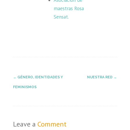
Asociación de
maestras Rosa
Sensat.
Post
←
GÉNERO, IDENTIDADES Y
NUESTRA RED
→
FEMINISMOS
navigation
Leave a
Comment