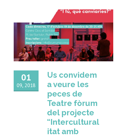
Us convidem
01
a veure les
09, 2018
peces de
Teatre fòrum
del projecte
“Intercultural
itat amb