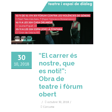
“El carrer és
30
nostre, que
10, 2018
es noti!”:
Obra de
teatre i fòrum
obert
/
octubre 30, 2018
/
Cúrcuma