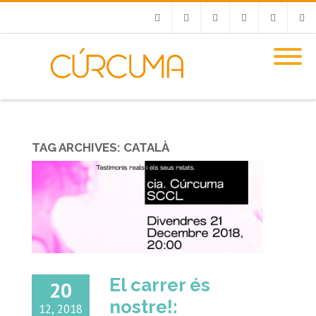
Facebook
Twitter
Youtube
Instagram
Email
RSS
TAG ARCHIVES:
CATALÀ
El carrer és
20
nostre!:
12, 2018