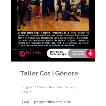
Taller Cos i Gènere
/
abril 28, 2016
/
Activitats
,
Cúrcuma
,
Gènere
[:ca]El proper dimecres 4 de