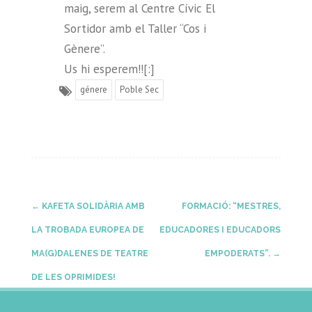
maig, serem al Centre Cívic El
Sortidor amb el Taller “Cos i
Gènere”.
Us hi esperem!![:]
génere
Poble Sec
Post
←
KAFETA SOLIDÀRIA AMB
FORMACIÓ: “MESTRES,
LA TROBADA EUROPEA DE
EDUCADORES I EDUCADORS
navigation
MA(G)DALENES DE TEATRE
EMPODERATS”.
→
DE LES OPRIMIDES!