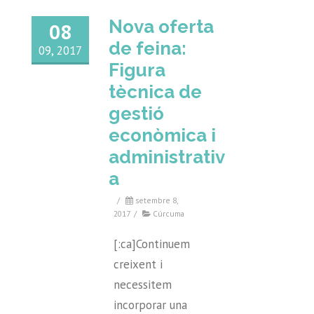
Nova oferta
08
de feina:
09, 2017
Figura
tècnica de
gestió
econòmica i
administrativ
a
/
setembre 8,
2017
/
Cúrcuma
[:ca]Continuem
creixent i
necessitem
incorporar una