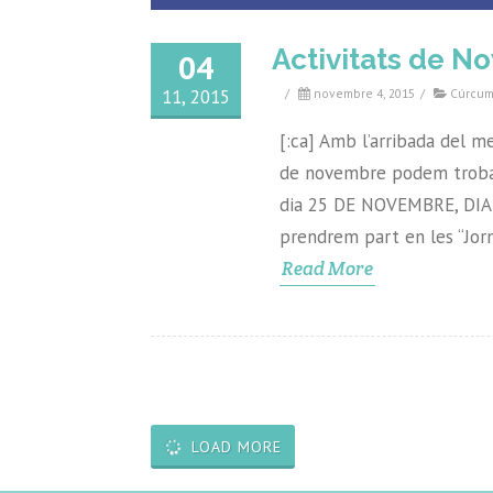
Activitats de N
04
11, 2015
/
novembre 4, 2015
/
Cúrcum
[:ca] Amb l’arribada del m
de novembre podem trobar 
dia 25 DE NOVEMBRE, DIA
prendrem part en les “Jorn
Read More
LOAD MORE