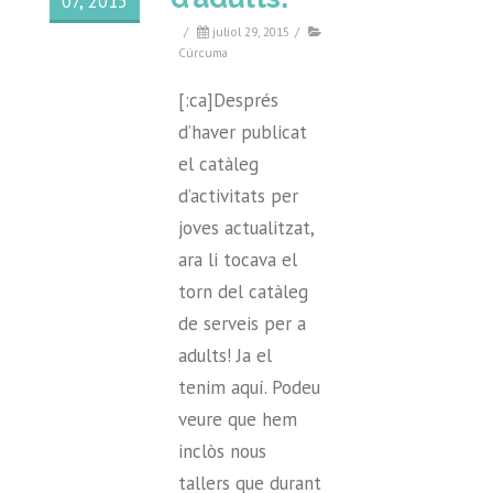
07, 2015
/
juliol 29, 2015
/
Cúrcuma
[:ca]Després
d’haver publicat
el catàleg
d’activitats per
joves actualitzat,
ara li tocava el
torn del catàleg
de serveis per a
adults! Ja el
tenim aquí. Podeu
veure que hem
inclòs nous
tallers que durant