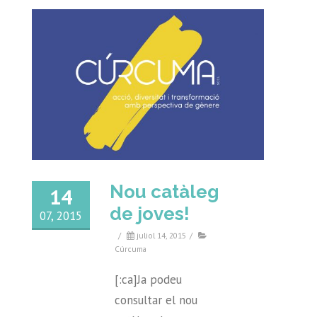
Nou catàleg
14
de joves!
07, 2015
/
juliol 14, 2015
/
Cúrcuma
[:ca]Ja podeu
consultar el nou