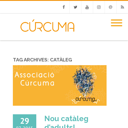
Facebook
Twitter
Youtube
Instagram
Email
RSS
TAG ARCHIVES:
CATÀLEG
Nou catàleg
29
d’adults!