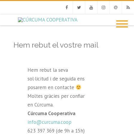
Facebook
Twitter
Youtube
Instagram
Email
RSS
Hem rebut el vostre mail
Hem rebut la seva
sol·licitud i de seguida ens
posarem en contacte
Moltes gràcies per confiar
en Cúrcuma.
Cúrcuma Cooperativa
info@curcuma.coop
623 397 369 (de 9h a 15h)