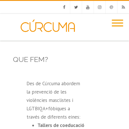
Facebook
Twitter
Youtube
Instagram
Email
RSS
QUE FEM?
Des de Cúrcuma abordem
la prevenció de les
violències masclistes i
LGTBIQA+fòbiques a
través de diferents eines:
Tallers de coeducació