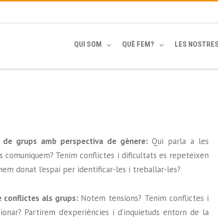
QUI SOM
QUÈ FEM?
LES NOSTRE
ció de grups amb perspectiva de gènere:
Qui parla a les
s comuniquem? Tenim conflictes i dificultats es repeteixen
em donat l’espai per identificar-les i treballar-les?
e conflictes als grups:
Notem tensions? Tenim conflictes i
ionar?
Partirem d’experiències i d’inquietuds entorn de la