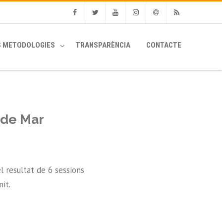
Facebook
Twitter
Youtube
Instagram
Email
RSS
S METODOLOGIES
TRANSPARÈNCIA
CONTACTE
 de Mar
l resultat de 6 sessions
it.