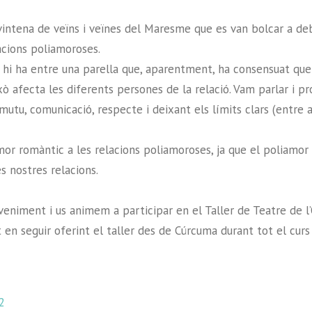
vintena de veïns i veïnes del Maresme que es van bolcar a deb
lacions poliamoroses.
 hi ha entre una parella
que, aparentment, ha consensuat que v
 afecta les diferents persones de la relació. Vam parlar i pro
mutu, comunicació, respecte i deixant els límits clars (entre a
or romàntic a les relacions poliamoroses, ja que el poliamor 
s nostres relacions.
veniment i us animem a participar en el Taller de Teatre de l
 en seguir oferint el taller des de Cúrcuma durant tot el cur