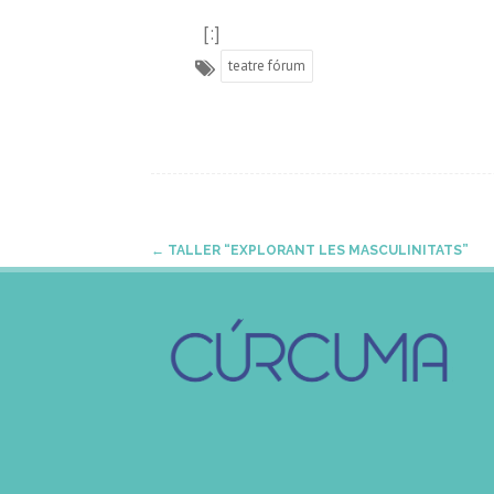
[:]
teatre fórum
Post
←
TALLER “EXPLORANT LES MASCULINITATS”
navigation