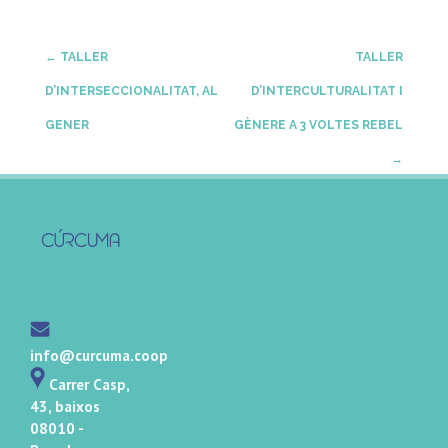
Post
←
TALLER
TALLER
D’INTERSECCIONALITAT, AL
D’INTERCULTURALITAT I
navigation
GENER
GÈNERE A 3 VOLTES REBEL
→
info@curcuma.coop
Carrer Casp,
43, baixos
08010 -