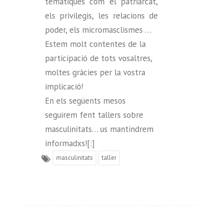
temàtiques com el patriarcat,
els privilegis, les relacions de
poder, els micromasclismes …
Estem molt contentes de la
participació de tots vosaltres,
moltes gràcies per la vostra
implicació!
En els següents mesos
seguirem fent tallers sobre
masculinitats… us mantindrem
informadxs![:]
masculinitats
taller