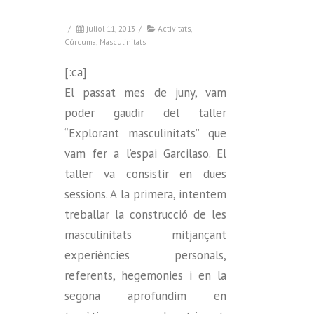
/
juliol 11, 2013
/
Activitats
,
Cúrcuma
,
Masculinitats
[:ca]
El passat mes de juny, vam
poder gaudir del taller
“Explorant masculinitats” que
vam fer a l’espai Garcilaso. El
taller va consistir en dues
sessions. A la primera, intentem
treballar la construcció de les
masculinitats mitjançant
experiències personals,
referents, hegemonies i en la
segona aprofundim en