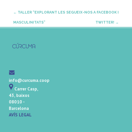
Post
←
TALLER “EXPLORANT LES
SEGUEIX-NOS A FACEBOOK I
MASCULINITATS”
TWITTER!
→
navigation
info@curcuma.coop
Carrer Casp,
43, baixos
08010 -
Barcelona
AVÍS LEGAL