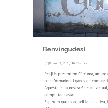
Benvingudes!
/
març 22, 2013
/
Cúrcuma
[:ca]Us presentem Cúrcuma, un projec
transformadora i ganes de comparti
Aquesta és la nostra finestra virtual
completant aviat.
Esperem que us agradi la iniciativa, 