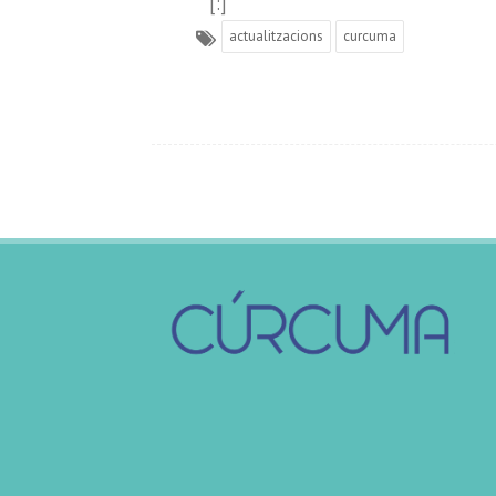
[:]
actualitzacions
curcuma
Post
navigation